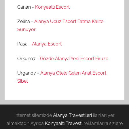
Canan
-
Konyaaltı Escort
Zeliha
-
Alanya Ucuz Escort Fatma Kalite
Sunuyor
Paşa
-
Alanya Escort
Orkun07
-
Gözde Alanya Yeni Escort Firuze
Urgan07
-
Alanya Otele Gelen Anal Escort
Sibel
İnternet sitemizde
Alanya Travestileri
ilanları yer
almaktadır. Ayrıca
Konyaaltı Travesti
reklamlarını sizlere