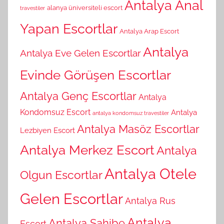
Antalya Anal
alanya üniversiteli escort
travestiler
Yapan Escortlar
Antalya Arap Escort
Antalya
Antalya Eve Gelen Escortlar
Evinde Görüşen Escortlar
Antalya Genç Escortlar
Antalya
Kondomsuz Escort
Antalya
antalya kondomsuz travestiler
Antalya Masöz Escortlar
Lezbiyen Escort
Antalya Merkez Escort
Antalya
Antalya Otele
Olgun Escortlar
Gelen Escortlar
Antalya Rus
Antalya
Antalya Sahibe
Escort