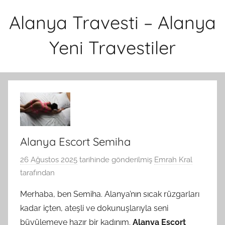
İçeriğe
Alanya Travesti – Alanya
atla
Yeni Travestiler
Alanya Escort Semiha
26 Ağustos 2025
tarihinde gönderilmiş
Emrah Kral
tarafından
Merhaba, ben Semiha. Alanya’nın sıcak rüzgarları
kadar içten, ateşli ve dokunuşlarıyla seni
büyülemeye hazır bir kadınım.
Alanya Escort